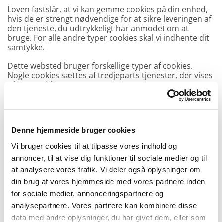
Loven fastslår, at vi kan gemme cookies på din enhed,
hvis de er strengt nødvendige for at sikre leveringen af
den tjeneste, du udtrykkeligt har anmodet om at
bruge. For alle andre typer cookies skal vi indhente dit
samtykke.
Dette websted bruger forskellige typer af cookies.
Nogle cookies sættes af tredjeparts tjenester, der vises
på vores sider.
Du kan til enhver tid ændre eller tilbagetrække dit
samtykke fra Cookiedeklarationen på vores
hjemmeside.
Denne hjemmeside bruger cookies
Få mere at vide om, hvem vi er, hvordan du kan
Vi bruger cookies til at tilpasse vores indhold og
kontakte os, og hvordan vi behandler persondata i
annoncer, til at vise dig funktioner til sociale medier og til
vores Privatlivspolitik.
at analysere vores trafik. Vi deler også oplysninger om
Angiv venligst dit samtykke-ID og -dato, når du
din brug af vores hjemmeside med vores partnere inden
kontakter os angående dit samtykke.
for sociale medier, annonceringspartnere og
Dit samtykke gælder for følgende domæner:
analysepartnere. Vores partnere kan kombinere disse
www.vognmandskovgaard.dk
data med andre oplysninger, du har givet dem, eller som