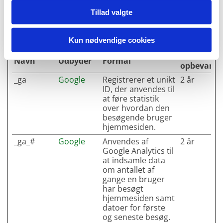
Statistik (2)
Tillad valgte
Statistiske cookies giver hjemmesideejere indsigt i
brugernes interaktion med hjemmesiden, ved at
indsamle og rapportere oplysninger anonymt.
Kun nødvendige cookies
Maksimal
Navn
Udbyder
Formål
opbevaring
_ga
Google
Registrerer et unikt
2 år
ID, der anvendes til
at føre statistik
over hvordan den
besøgende bruger
hjemmesiden.
_ga_#
Google
Anvendes af
2 år
Google Analytics til
at indsamle data
om antallet af
gange en bruger
har besøgt
hjemmesiden samt
datoer for første
og seneste besøg.